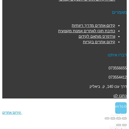
מאמרים
קידום-אתרים מדריך ריווחיות
כתיבת תוכן לאתרים אמנות מקצועית
וורדפרס מותאם לקידום
קידום אתרים בקריות
דברו איתנו
073556655
073554412
דרך עכו 140, ק. ביאליק
כתבו לנו
© כל הזכויות שמורות UpUgo קידום אתרים
Media
קידום אתרים
גלילה
לראש