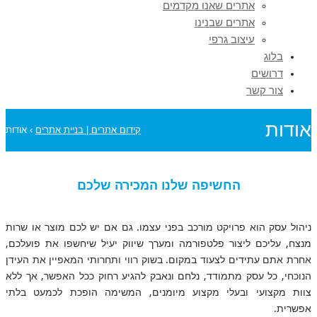
אתרים שאנו מקדמים
אתרים שבנינו
עיצוב גרפי
בלוג
דרושים
צור קשר
אודות
קידום אתרים | בניית אתרים
›
אודות
החשיפה שלנו המכירה שלכם
ניהול עסק הוא פרויקט מורכב בפני עצמו. גם אם יש לכם מוצר או שרות
מנצח, עליכם ליצור פלטפורמה ומערך שיווק יעיל שיחשפו את פועלכם,
אחרת אתם עתידים לצעוד במקום. בשוק רווי ותחרותי המאפיין את העידן
הנוכחי, כל עסק מתמודד, נלחם ונאבק להגיע רחוק ככל האפשר, אך ללא
צוות מקצועי ובעלי מקצוע מיומנים, המשימה הופכת לכמעט בלתי
אפשרית.