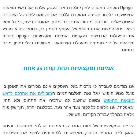
Upugo הוקמה במטרה למנף ולקדם את העסק שלכם אל ראש תוצאות
החיפוש, כדי ליצור חשיפה ממוקדת וללכוד את תשומת ליבם של הצרכנים
הפוטנציאלים. חברתנו מתווה את דרכה מתוך אמונה וידיעה, כי כל עסק
רשאי ויכול למצות את הפוטנציאל העסקי הטמון בו, בתנאי שהוא מבצע
את הפעולות הנדרשות בעקביות, אמינות ומקצועיות. upugo נוסדה
ומנוהלת על ידי מומחים מהעולם הוירטואלי ומשווקים בעלי ניסיון מוכח
בתחום.
אמינות ומקצועיות תחת קורת גג אחת
אנו מודעים לעובדה כי מרבית בעלי העסקים אינם מכירים את האופן בו
פועל מנוע חיפוש גוגל ואת האלגוריתמים ה
מובילים את אתרכם לראש
תוצאות החיפוש
ומשום שחשוב לנו שתכירו את התחום ולא תחיו
"באפלה", אנו מלווים כל לקוח צעד אחר צעד, בסבלנות יתרה, תוך שקיפות
מלאה במהלך עבודת הקידום והשיווק.
הידיים המקצועיות של צוות החברה, האמינות הבלתי מתפשרת והיחס
ההוגן לצד המחיר השפוי, מאפשרים ללקוחותינו למנף את פעילותם