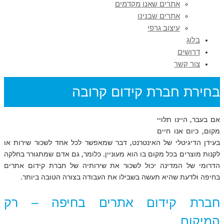
אתרים שאנו מקדמים
אתרים שבנינו
עיצוב גרפי
בלוג
דרושים
צור קשר
בחירת חברת קידום קרובה
אם בעבר, היינו תלויי
קידום אתרים | בניית אתרים
›
בחירת חברת קידום קרובה
מקום, כיום אנו חיים
בעידן הדיגיטלי של האינטרנט, דבר שמאפשר לכל אחד לשכור שירות או
לקנות מוצרים בכל מקום בו הוא מעוניין. כלומר, גם אדם שמתגורר בחלקה
הדרומי של המדינה יכול לשכור את שירותיה של חברת קידום אתרים
בחיפה ולדעת שהיא תעשה בשבילו את העבודה בצורה הטובה ביותר.
חברת קידום אתרים בחיפה – רק
המיקום..