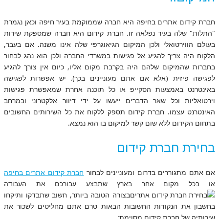
חברת קידום אתרים בחיפה היא חברה שממוקמת בעיר חיפה וכאן נגמרת
"התלות" שלה בעיר נפלאה זו. חברת קידום היא חברה שמספקת שירות
בעולם הווירטואלי ולכן המיקום הגיאוגרפי שלה אינו משנה. אם בעבר,
הלקוח היה צריך להגיע אל פגישות במשרדי החברה ולכן הוא נהג לבחור
בחברות שהמיקום שלהם היה בקרבת מקום אליו, כיום אין צורך להגיע
לפגישה פיזית (אלא אם אתם מעוניינים בכך). יש אפשרות לפגישה
באינטרנט באמצעות הסקייפ או כל תוכנה אחרת שמאפשרת פגישות
וירטואליות וכל שאר הדברים ייעשו על ידי דיוור אלקטרוני ובמרחב
האינטרנט עצמו. חברת קידום תספק ללקוח את כל השירותים החשובים
בתחום הקידום ללא שום קשר למיקום בו הוא נמצא.
בחירת חברת קידום
אם אתם מתגוררים בדרום ומעוניינים לבחור
חברת קידום אתרים בחיפה
או בכל מקום אחר בארץ שתבצע עבורכם את העבודה
בצורה הטובה ביותר, חשוב שתבדקו ותיקחו
בחשבון את הנקודות החשובות הבאות טרם אתם מחליטים לשכור את
שירותיה של חברת קידום מסוימת: