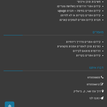
חשיבות תוכן איכותי
קידום אתרי וורדפרס בשלושה צעדים!
קידום אתרים בחיפה – חברת upugo
קידום אתרים בקריות או לא להיות!
חברת קידום אתרים לעסקים קטנים!
מאמרים
קידום-אתרים מדריך ריווחיות
כתיבת תוכן לאתרים אמנות מקצועית
וורדפרס מותאם לקידום
קידום אתרים בקריות
דברו איתנו
073556655
073554412
דרך עכו 140, ק. ביאליק
כתבו לנו
גלילה