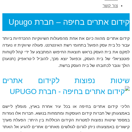
צור קשר
קידום אתרים בחיפה – חברת Upugo
קידום אתרים מהווה כיום את אחת מהפעולות השיווקיות ההכרחיות ביותר
קידום אתרים | בניית אתרים
›
קידום אתרים בחיפה – חברת Upugo
עבור כל בית עסק הפועל בתחומי רשת האינטרנט. פעולה שיווקית זו נועדה
למקם את בית העסק בראש תוצאות החיפוש המתבצע על ידי קהל לקוחות
פוטנציאלי של בית העסק, וכפועל יוצא מכך, להוביל ל-טראפיק (תנועה)
הולך וגובר לכתובתו של בית העסק ברשת.
שיטות נפוצות לקידום אתרים
הליכי קידום אתרים בחיפה או בכל עיר אחרת בארץ, מומלץ ליישם
באמצעותן של חברות קידום העוסקות ומתמחות בנושא. חברות אלו נעזרות
במספר שיטות נפוצות למטרות הקידום הכוללות בין היתר: הפעלת מערך
קישורים באמצעותו ניתן לגרום לגולשים מאתרים אחרים להגיע אל האתר