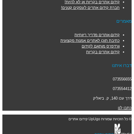
קידום אתרים בקריות או לא להיות!
חברת קידום אתרים לעסקים קטנים!
מאמרים
קידום-אתרים מדריך ריווחיות
כתיבת תוכן לאתרים אמנות מקצועית
וורדפרס מותאם לקידום
קידום אתרים בקריות
דברו איתנו
073556655
073554412
דרך עכו 140, ק. ביאליק
כתבו לנו
© כל הזכויות שמורות UpUgo קידום אתרים