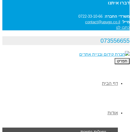
דברו איתנו
משרדי החברה
: 0722-33-10-66
מייל
:
contact@upugo.co.il
כתבו לנו
073556655
תפריט
דף הבית
אודות
שאלות נפוצות