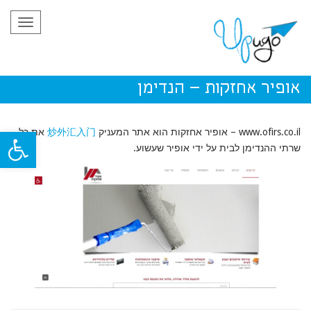
תפריט
אופיר אחזקות – הנדימן
פתח סרגל
www.ofirs.co.il – אופיר אחזקות הוא אתר המעניק
炒外汇入门
את כל
שרתי ההנדימן לבית על ידי אופיר שעשוע.